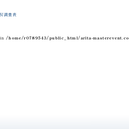
权
调查表
 in
/home/r0789543/public_html/arita-masterevent.c