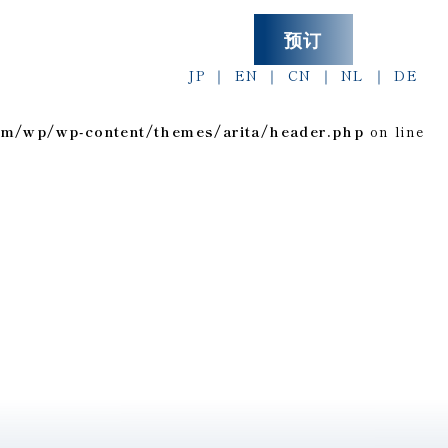
预订
JP
EN
CN
NL
DE
om/wp/wp-content/themes/arita/header.php
on line