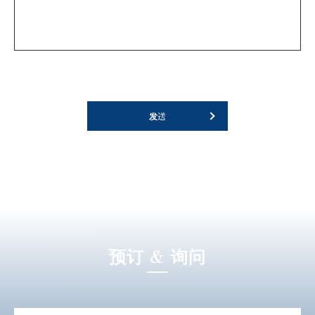
发送
预订 & 询问