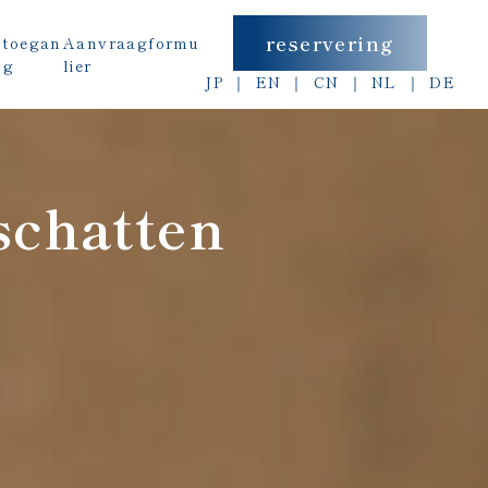
reservering
t
toegan
Aanvraagformu
g
lier
JP
EN
CN
NL
DE
schatten