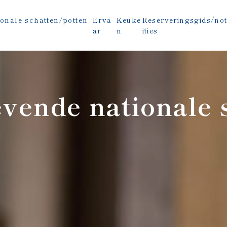
onale schatten/potten
Erva
Keuke
Reserveringsgids/no
ar
n
ities
evende nationale 