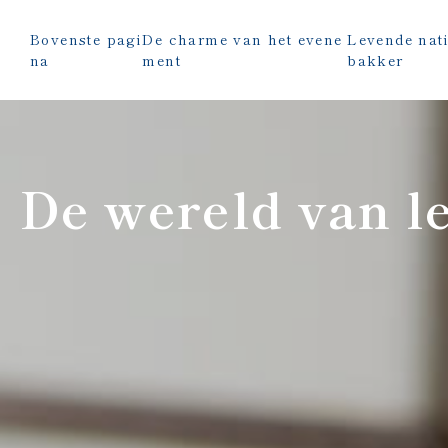
Bovenste pagi
De charme van het evene
Levende nati
na
ment
bakker
De wereld van l