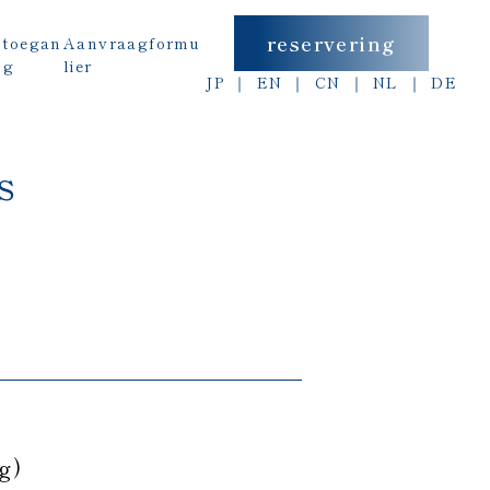
reservering
t
toegan
Aanvraagformu
g
lier
JP
EN
CN
NL
DE
s
g)