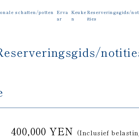
onale schatten/potten
Erva
Keuke
Reserveringsgids/no
ar
n
ities
Reserveringsgids/notitie
e
400,000 YEN
(Inclusief belastin